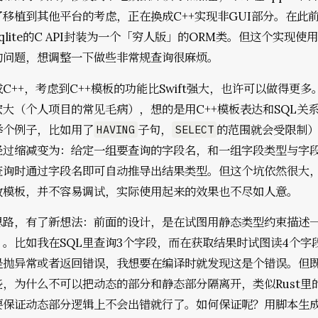
移植到其他平台的考虑，正在换成C++实现非GUI部分。在此前的
qlite的C API封装为一个「穷人版」的ORM类。但这个实现使
的问题，想调整一下做些非常规查询很麻烦。
C++，考虑到C++模板的功能比Swift强大，也许可以做得更
大（个人项目的常见毛病），想的是用C++模板表达和SQL关
举个例子，比如用了
子句，
的范围就会受限制
HAVING
SELECT
经过缩减变为：给定一组要查询的字段名，和一组字段类型与字
查询时通过字段名即可自动推导出结果类型。但这个坑依然很大
数模板，并不容易调试，实际使用起来的效果也不尽如人意。
思路，有了新想法：前面的设计，是在试图用静态类型约束描述
）。比如我在SQL里查询3个字段，而在获取结果时试图读4个字
是抛异常或者返回错误，我想要在编译时就发现这是个错误。但
，为什么不可以把动态的部分和静态部分隔离开，类似Rust里的u
要保证动态部分逻辑上不会出错就行了。如何保证呢？用脚本生