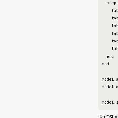
  step
    ta
    ta
    ta
    ta
    ta
    ta
  end

end

model.
model.
model.
这个DSL可