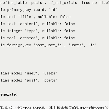
.define_table 'posts', if_not_exists: true do |tabl
ble.primary_key :uuid, 'id'

ble.text 'title', nullable: false

ble.text 'content', nullable: false

ble.integer 'type', nullable: false

ble.real 'created', nullable: false

ble.foreign_key 'post_user_id', 'users', 'id'

alias_model 'user', 'users'

alias_model 'post', 'posts'

generate!
以生成一个Repository类，其中包含常见的对users和posts