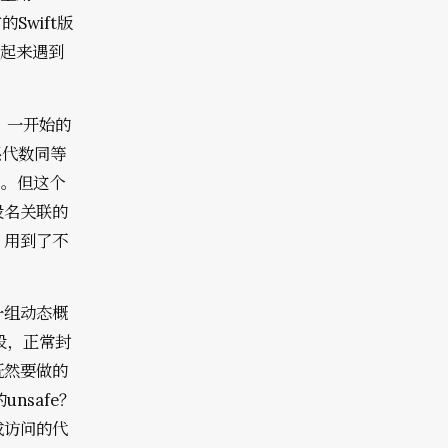
Swift版
用起来遇到
多。一开始的
系代数同等
）。但这个
段名关联的
，用到了不
一组动态概
段，正常封
既然要做的
nsafe？
成访问的代