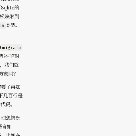
lite的
轻松映射到
类型。
le
的
migrate
改都在临时
式，我们就
遍方便吗？
需要了再加
下几百行是
的代码。
。理想情况
语言如
码，比如在