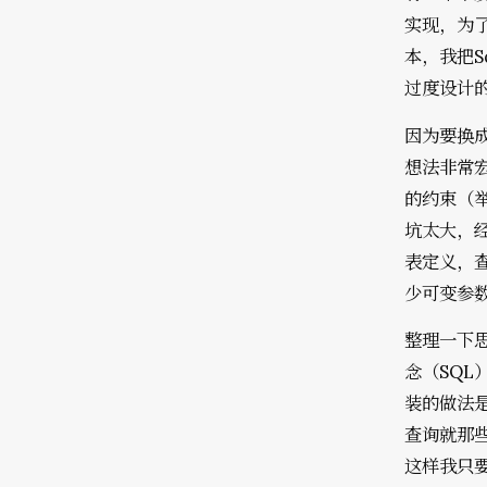
实现，为了
本，我把S
过度设计
因为要换成
想法非常宏
的约束（
坑太大，
表定义，
少可变参
整理一下
念（SQL
装的做法
查询就那些
这样我只