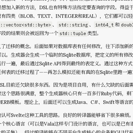
想加入新的方法，DSL也有特殊方法指定要查询的字段。得益于Sq
有四类（BLOB、TEXT、INTEGER和REAL），它们都可以
、
、
和
d::vector<std::byte>
std::string
int64_t
doub
字段的结果则会被返回为一个
类型。
std::tuple
定义了迁移的概念。后面如果对数据库表有任何修改，往下添加新
以。生成器会生成一个临时的Sqlite数据库，把定义的所有修
行一遍，最后通过Sqlite API得到最终的表定义。通过这种方
何表的迁移过程了——再怎么模拟还能有真的在Sqlite里跑一
DSL目前还欠缺很多东西。因为是项目自用，有什么欠缺的后面
对这个思路很满意，整个生成器核心只有一百多行Ruby代码，剩
的ERB模板。理论上，后面还可以生成Java、C#、Swift等语言
认可Svelte这种工具的思路。良好的转译器能够省下很多麻烦
个核心语言（可以是Vala这样专门设计的语言，也可以是已有
cript的子集），经过编译能够在不同平台生成核心的业务和GUI代