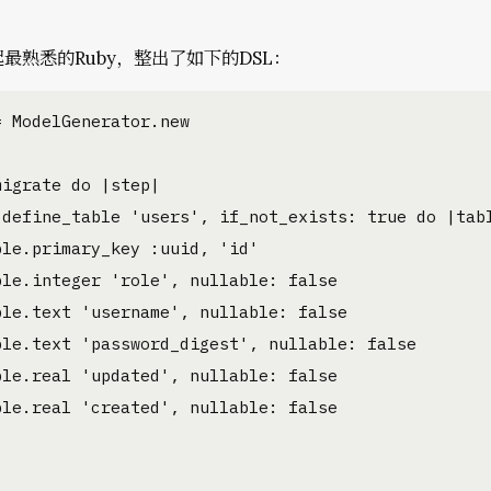
。
最熟悉的Ruby，整出了如下的DSL：
 ModelGenerator.new

igrate do |step|

.define_table 'users', if_not_exists: true do |tabl
ble.primary_key :uuid, 'id'

ble.integer 'role', nullable: false

ble.text 'username', nullable: false

ble.text 'password_digest', nullable: false

ble.real 'updated', nullable: false

ble.real 'created', nullable: false
