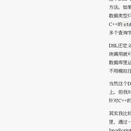
方法。如果
数据类型只
C++的
st
多个查询
DSL还
块调用就可
数据库里运
不用模拟任
当然这个
上。但我
针对C++
其实我比较
里，通过一
JavaS