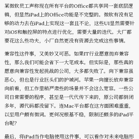
某微软员工声称现在所有平台的Office都共享同一套底层逻
辑，但显然iPad上的Office功能是不完整的。微软有没有足
够的动力去在iPad上实现这一套且不论，这些UI显然需要针
对iOS和触控屏的特点进行优化，需要大量的迭代。大厂都
要花这么些功夫，小厂自然更没有资源去完成这些事情。
兼容性这件事，又美妙又可恶。如果IT行业愿意抛弃兼容
性，那么我们可能会省下一大笔成本。但实际是，那些真的
愿意向兼容性发起挑战的公司，大多都失败了。向下兼容虽
恶心，但也是行业巨头们的护城河。苹果一向擅长放弃兼容
向前看，但工作里稍严肃些的场景并不会这么宽容。一些公
司日常需要的程序，甚至是一代代传下来的，原公司都倒闭
多年，源代码都没留下。连Mac平台都在这方面困难重重，
以至用户颇有微词。更何况根基不稳，限制还颇多的iPad平
台呢？
最后，将iPad当作电脑使用这件事，可以看作对未来电脑形