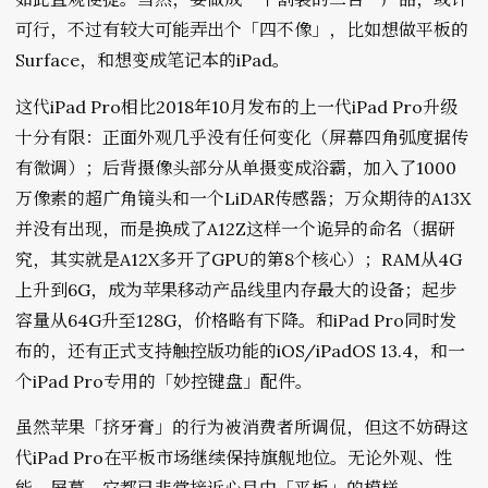
可行，不过有较大可能弄出个「四不像」，比如想做平板的
Surface，和想变成笔记本的iPad。
这代iPad Pro相比2018年10月发布的上一代iPad Pro升级
十分有限：正面外观几乎没有任何变化（屏幕四角弧度据传
有微调）；后背摄像头部分从单摄变成浴霸，加入了1000
万像素的超广角镜头和一个LiDAR传感器；万众期待的A13X
并没有出现，而是换成了A12Z这样一个诡异的命名（据研
究，其实就是A12X多开了GPU的第8个核心）；RAM从4G
上升到6G，成为苹果移动产品线里内存最大的设备；起步
容量从64G升至128G，价格略有下降。和iPad Pro同时发
布的，还有正式支持触控版功能的iOS/iPadOS 13.4，和一
个iPad Pro专用的「妙控键盘」配件。
虽然苹果「挤牙膏」的行为被消费者所调侃，但这不妨碍这
代iPad Pro在平板市场继续保持旗舰地位。无论外观、性
能、屏幕，它都已非常接近心目中「平板」的模样。